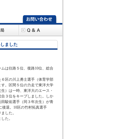
得しました
ムは往路５位、復路10位、総合
た６区の川上勇士選手（体育学部
ます。区間５位の力走で東洋大学
次生）は一時、東洋大のエース・
総合３位をキープしました。しか
長田駿佑選手（同３年次生）が青
に後退。10区の竹村拓真選手
りました。
ました。