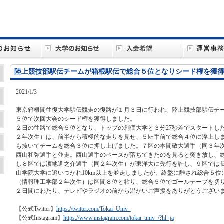
陸上競技部駅伝チームが箱根駅伝で総合５位となりシード権を獲
2021/1/3
東京箱根間往復大学駅伝競走の復路が１月３日に行われ、陸上競技部駅伝チー
５位で次回大会のシード権を獲得しました。
２日の往路で総合５位となり、トップの創価大学と３分27秒差でスタートし
２年次生）は、前半から積極的な走りを見せ、５㎞手前で総合４位に浮上し
も抜いてチームを総合３位に押し上げました。７区の本間敬大選手（同３年
西山和弥選手と並走。西山選手のペースが落ちてきたのを見ると突き放し、
し８区では濵地進之介選手（同２年次生）が東洋大に先行を許し、９区では
山学院大学に追いつかれ10km以上を並走しましたが、終盤に離され総合５位
（情報理工学部２年次生）は区間８位と粘り、総合５位でゴールテープを切
２日間にわたり、テレビやラジオの前から温かいご声援をありがとうござい
【公式Twitter】
https://twitter.com/Tokai_Univ_
【公式Instagram】
https://www.instagram.com/tokai_univ_/?hl=ja