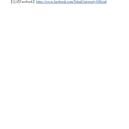
【公式Facebook】
https://www.facebook.com/TokaiUniversity.Official