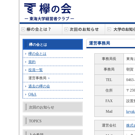
運営事務局
欅の会とは
欅の会とは
事務局長
東海
規約
事務局
朝賀
役員一覧
運営事務局
TEL
0463-
過去の欅の会
住所
〒25
Q&A
FAX
設置
次回のお知らせ
Mail
keyak
TOPICS
運営会社
株式