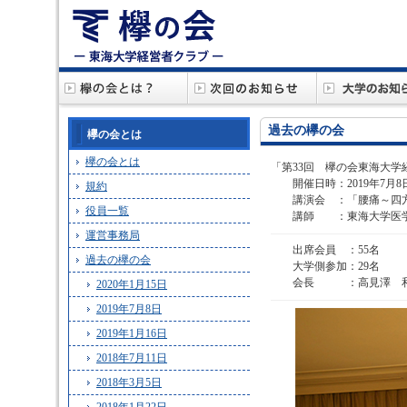
過去の欅の会
欅の会とは
欅の会とは
「第33回 欅の会東海大学
開催日時：2019年7月8日（月
規約
講演会 ：「腰痛～四方
役員一覧
講師 ：東海大学医学部
運営事務局
出席会員 ：55名
過去の欅の会
大学側参加：29名
会長 ：高見澤 和夫
2020年1月15日
2019年7月8日
2019年1月16日
2018年7月11日
2018年3月5日